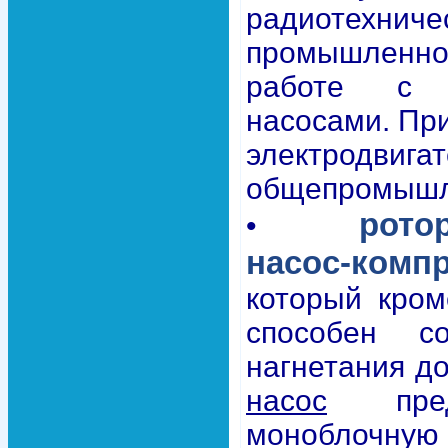
радиотехнич
промышленно
работе с в
насосами. При
электродвига
общепромышл
рото
•
насос-ком
который кром
способен со
нагнетания до
насос
предс
моноблочн