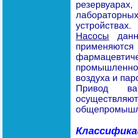
резервуарах
лабораторны
устройствах.
Насосы
данн
применяютс
фармацевтич
промышленн
воздуха и пар
Привод ва
осуществля
общепромышле
Классифик