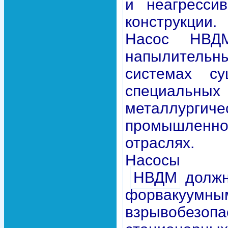
и неагресси
конструкции.
Насос НВД
напылитель
системах с
специал
металлургиче
промышлен
отраслях.
Насосы
НВДМ
должн
форвакуум
взрывобезоп