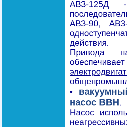
АВЗ-125Д -
последовате
АВЗ-90, АВЗ
одноступенч
действия.
Привода на
обеспеч
электродвига
общепромышле
вакуумны
•
насос ВВН
.
Насос исполь
неагрессивн