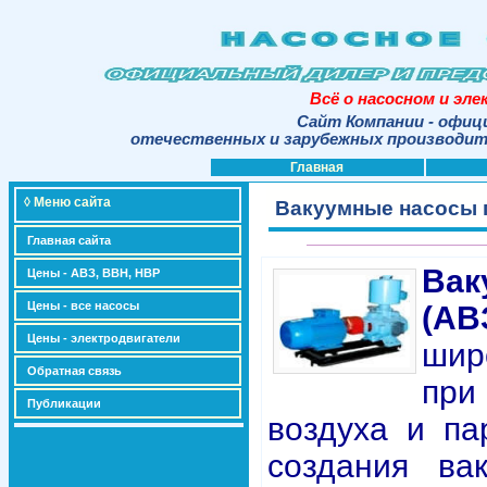
Всё о насосном и эл
Сайт Компании - офиц
отечественных и зарубежных производите
Главная
◊ Меню сайта
Вакуумные насосы 
Главная сайта
Ва
Цены - АВЗ, ВВН, НВР
Цены - все насосы
(АВ
Цены - электродвигатели
шир
Обратная связь
пр
Публикации
воздуха и па
создания ва