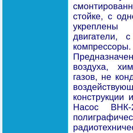
смонтирован
стойке, с од
укреплен
двигатели, 
компрессоры.
Предназна
воздуха, хи
газов, не ко
воздействую
конструкции 
Насос ВНК-
полиграфичес
радиоте