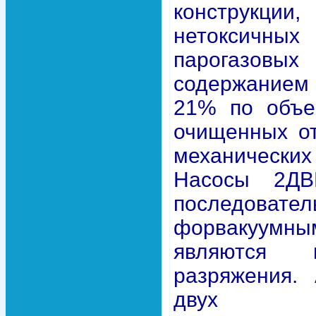
конструкции,
нетоксичны
парогазо
содержанием 
21% по объе
очищенных от
механических 
Насосы 2ДВ
последова
форвакуум
являются 
разряжения. 
двух пос