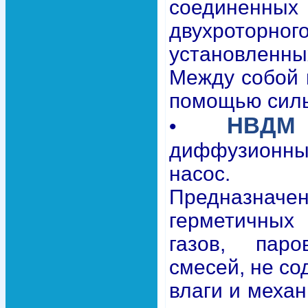
соединен
двухроторног
установленн
Между собой 
помощью силь
НВДМ
•
диффузионн
насос.
Предназначе
герметичных
газов, пар
смесей, не с
влаги и механ