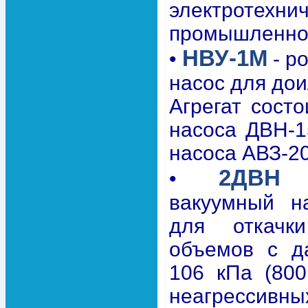
электротехни
промышленно
НВУ-1М
•
- р
насос для дои
Агрегат состо
насоса ДВН-1
насоса АВЗ-2
2ДВН
•
-
вакуумный н
для откачк
объемов с д
106 кПа (800 
неагрессив