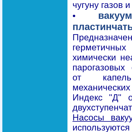
чугуну газов и
вакуу
•
пластинчат
Предназначе
герметичных
химически не
парогазовых
от капел
механическ
Индекс "Д" о
двухступенча
Насосы ваку
используютс